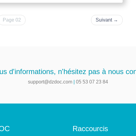
Page 02
Suivant
→
us d'informations, n'hésitez pas à nous con
support@dzdoc.com
|
05 53 07 23 84
OC
Raccourcis