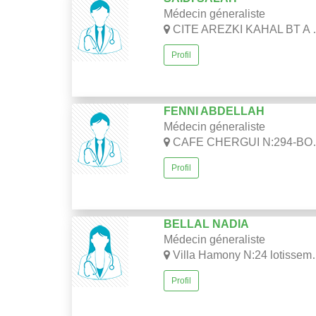
Médecin géneraliste
CITE AREZKI KAHAL BT A BELCOURT, ALGER
Profil
FENNI ABDELLAH
Médecin géneraliste
CAFE CHERGUI N:294-BORDJ ELBAHRI-ALGER
Profil
BELLAL NADIA
Médecin géneraliste
Villa Hamony N:24 lotissement A-Ain béniane
Profil