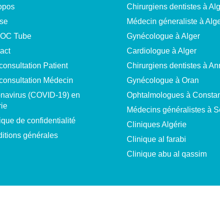
opos
Chirurgiens dentistes à Al
se
Médecin géneraliste à Alg
OC Tube
Gynécologue à Alger
act
Cardiologue à Alger
consultation Patient
Chirurgiens dentistes à A
consultation Médecin
Gynécologue à Oran
navirus (COVID-19) en
Ophtalmologues à Constan
rie
Médecins généralistes à Sé
ique de confidentialité
Cliniques Algérie
itions générales
Clinique al farabi
Clinique abu al qassim
ervés.