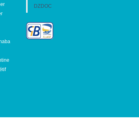
ger
DZDOC
er
nnaba
tine
tif