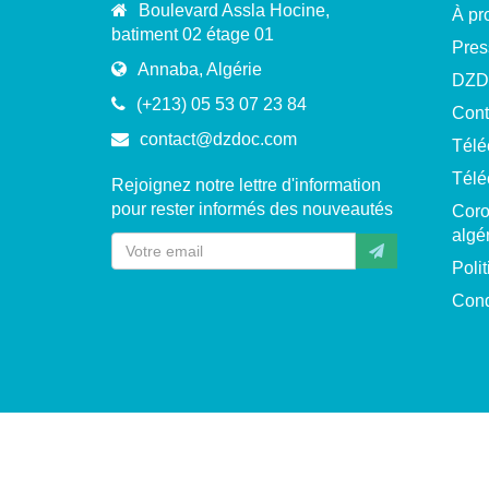
Boulevard Assla Hocine,
À pr
batiment 02 étage 01
Pres
Annaba, Algérie
DZD
(+213) 05 53 07 23 84
Cont
contact@dzdoc.com
Télé
Télé
Rejoignez notre lettre d'information
pour rester informés des nouveautés
Coro
algé
Polit
Cond
Copyright © 2015-2026 · DZDOC, tous droits rés