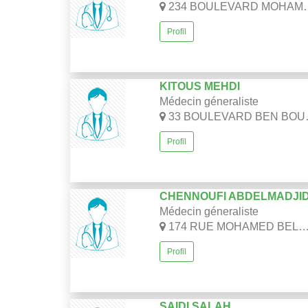
234 BOULEVARD MOHAMED BELOUIZDAD-ALGER
Profil
KITOUS MEHDI
Médecin géneraliste
33 BOULEVARD BEN BOULAID MUSTAPHA EX RUE BUGEAUD 3EME ETAGE- ALGER.
Profil
CHENNOUFI ABDELMADJI
Médecin géneraliste
174 RUE MOHAMED BELOUIZDAD-ALGER
Profil
SAIDI SALAH