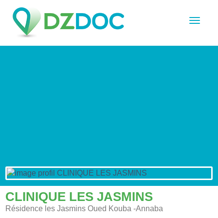
CLINIQUE LES JASMINS
Résidence les Jasmins Oued Kouba -Annaba