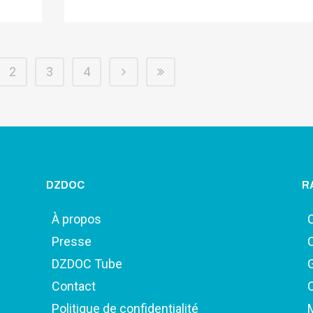
2
3
4
DZDOC
R
À propos
Presse
DZDOC Tube
Contact
Politique de confidentialité