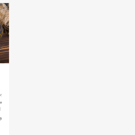
ب
م
ل
و