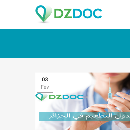
03
Fév