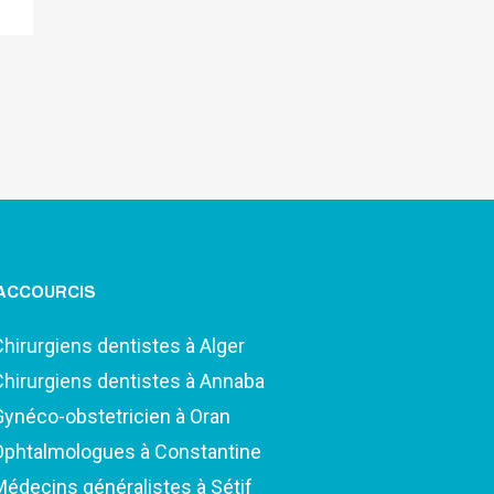
ACCOURCIS
Chirurgiens dentistes à Alger
Chirurgiens dentistes à Annaba
Gynéco-obstetricien à Oran
Ophtalmologues à Constantine
Médecins généralistes à Sétif